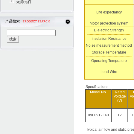
无源元件
Life expectancy
产品搜索
PRODUCT SEARCH
Motor protection system
Dielectric Strength
------------------------------------
Insulation Resistance
Noise measurement method
Storage Temperature
--------------------------------------
Operating Temprature
Lead Wire
Specifications
Model No.
Rated
Voltage
vo
(V)
109L0912F401
12
1
Typical air flow and static pre