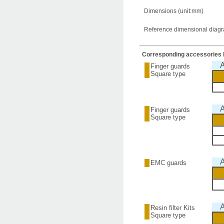
Dimensions (unit:mm)
Reference dimensional diagram
Corresponding accessories l
A
Finger guards
Square type
A
Finger guards
Square type
A
EMC guards
A
Resin filter Kits
Square type